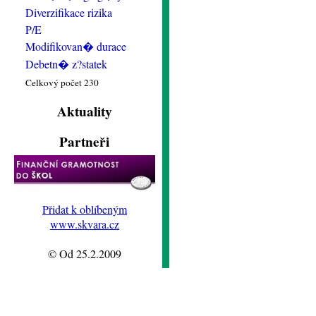
Diverzifikace rizika
P/E
Modifikovan� durace
Debetn� z?statek
Celkový počet 230
Aktuality
Partneři
Přidat k oblíbeným
www.skvara.cz
© Od 25.2.2009