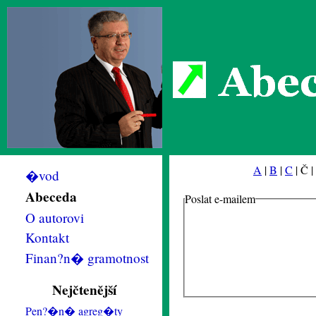
Abec
A
|
B
|
C
| Č |
�vod
Abeceda
Poslat e-mailem
O autorovi
Kontakt
Finan?n� gramotnost
Nejčtenější
Pen?�n� agreg�ty