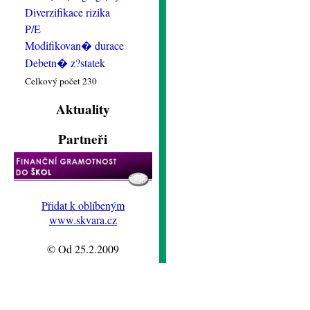
Diverzifikace rizika
P/E
Modifikovan� durace
Debetn� z?statek
Celkový počet 230
Aktuality
Partneři
Přidat k oblíbeným
www.skvara.cz
© Od 25.2.2009