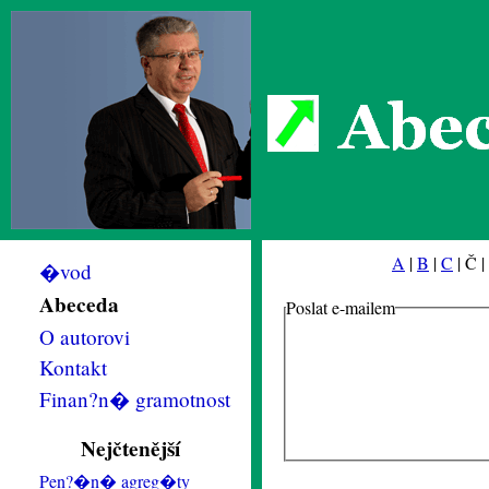
Abec
A
|
B
|
C
| Č |
�vod
Abeceda
Poslat e-mailem
O autorovi
Kontakt
Finan?n� gramotnost
Nejčtenější
Pen?�n� agreg�ty