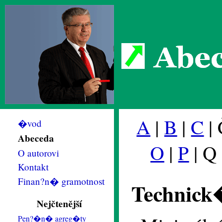
Abec
A
|
B
|
C
| 
�vod
Abeceda
O
|
P
| Q
O autorovi
Kontakt
Finan?n� gramotnost
Technic
Nejčtenější
Pen?�n� agreg�ty