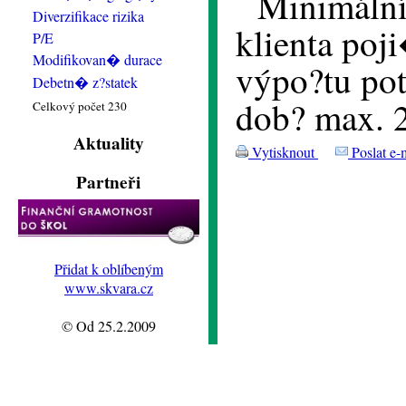
Minimální
Diverzifikace rizika
klienta poj
P/E
Modifikovan� durace
výpo?tu po
Debetn� z?statek
dob? max. 
Celkový počet 230
Aktuality
Vytisknout
Poslat e-
Partneři
Přidat k oblíbeným
www.skvara.cz
© Od 25.2.2009