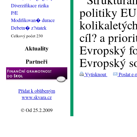
Diverzifikace rizika
politiky EU
P/E
Modifikovan� durace
kolikaletýc
Debetn� z?statek
cíl? a prior
Celkový počet 230
Evropský fo
Aktuality
Evropský so
Partneři
Vytisknout
Poslat e-
Přidat k oblíbeným
www.skvara.cz
© Od 25.2.2009