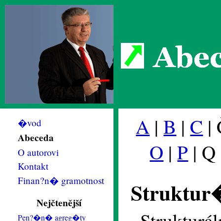
Abec
A
|
B
|
C
| 
�vod
Abeceda
O
|
P
| Q
O autorovi
Kontakt
Finan?n� gramotnost
Struktur
Nejčtenější
Strukturál
Pen?�n� agreg�ty