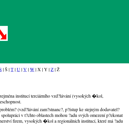
S
| Š |
T
|
U
|
V
|
W
| X | Y |
Z
| Ž
 zejména institucí terciárního vzd?lávání (vysokých �kol,
eschopnost.
problém? (vzd?lávání zam?stnanc?, p?ístup ke stejným dodavatel?
 spolupráci v t?chto oblastech mohou ?adu svých omezení p?ekonat
rství firem, vysokých �kol a regionálních institucí, které má ?adu