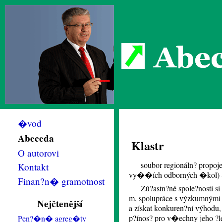
Abec
�vod
Abeceda
Klastr
O autorovi
soubor regionáln? propoje
Kontakt
vy��ích odborných �kol) - j
Finan?n� gramotnost
Zú?astn?né spole?nosti s
m, spolupráce s výzkumnými 
Nejčtenější
a získat konkuren?ní výhodu,
p?ínos? pro v�echny jeho ?le
Pen?�n� agreg�ty