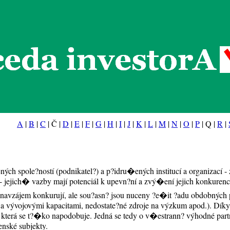
eda investorA
A
|
B
|
C
| Č |
D
|
E
|
F
|
G
|
H
|
I
|
J
|
K
|
L
|
M
|
N
|
O
|
P
| Q |
R
|
ných spole?ností (podnikatel?) a p?idru�ených institucí a organizací -
ejich� vazby mají potenciál k upevn?ní a zvý�ení jejich konkurenc
i navzájem konkurují, ale sou?asn? jsou nuceny ?e�it ?adu obdobných 
a vývojovými kapacitami, nedostate?né zdroje na výzkum apod.). Díky
 která se t?�ko napodobuje. Jedná se tedy o v�estrann? výhodné partne
nské subjekty.