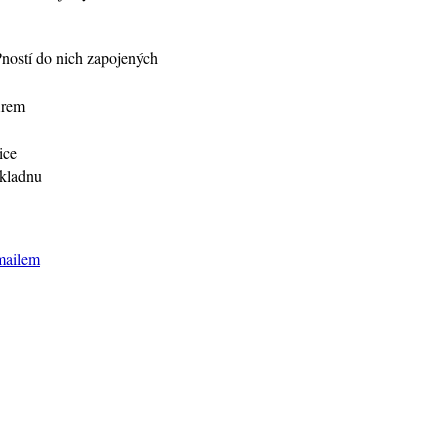
ností do nich zapojených
irem
ice
kladnu
mailem