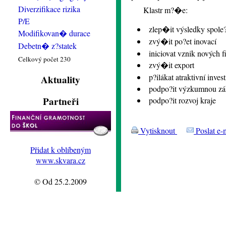
Diverzifikace rizika
Klastr m?�e:
P/E
zlep�it výsledky spole?
Modifikovan� durace
zvý�it po?et inovací
Debetn� z?statek
iniciovat vznik nových f
Celkový počet 230
zvý�it export
p?ilákat atraktivní invest
Aktuality
podpo?it výzkumnou zá
Partneři
podpo?it rozvoj kraje
Vytisknout
Poslat e-
Přidat k oblíbeným
www.skvara.cz
© Od 25.2.2009