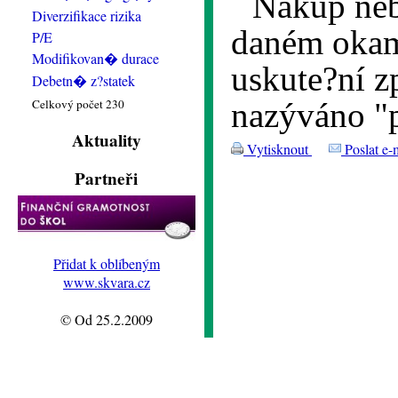
Nákup neb
Diverzifikace rizika
daném okam
P/E
Modifikovan� durace
uskute?ní z
Debetn� z?statek
Celkový počet 230
nazýváno "
Aktuality
Vytisknout
Poslat e-
Partneři
Přidat k oblíbeným
www.skvara.cz
© Od 25.2.2009