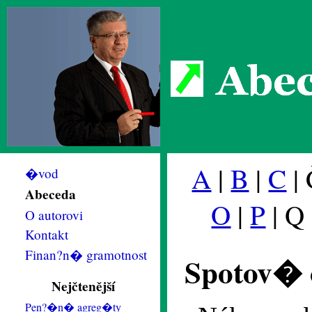
Abec
A
|
B
|
C
| 
�vod
Abeceda
O
|
P
| Q
O autorovi
Kontakt
Finan?n� gramotnost
Spotov� 
Nejčtenější
Pen?�n� agreg�ty