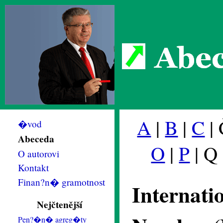
Abec
A
|
B
|
C
| 
�vod
Abeceda
O
|
P
| Q
O autorovi
Kontakt
Finan?n� gramotnost
Internatio
Nejčtenější
Pen?�n� agreg�ty