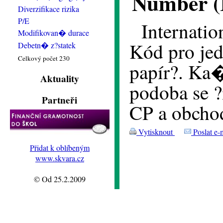
Number (
Diverzifikace rizika
P/E
Internatio
Modifikovan� durace
Kód pro je
Debetn� z?statek
Celkový počet 230
papír?. Ka
Aktuality
podoba se ?
Partneři
CP a obchod
Vytisknout
Poslat e-
Přidat k oblíbeným
www.skvara.cz
© Od 25.2.2009