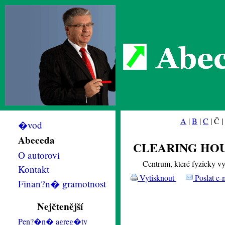
Abec
A
|
B
|
C
| Č |
�vod
Abeceda
CLEARING HO
O autorovi
Centrum, které fyzicky v
Kontakt
Vytisknout
Poslat e-
Finan?n� gramotnost
Nejčtenější
Pen?�n� agreg�ty