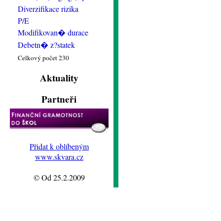
Diverzifikace rizika
P/E
Modifikovan� durace
Debetn� z?statek
Celkový počet 230
Aktuality
Partneři
Přidat k oblíbeným
www.skvara.cz
© Od 25.2.2009