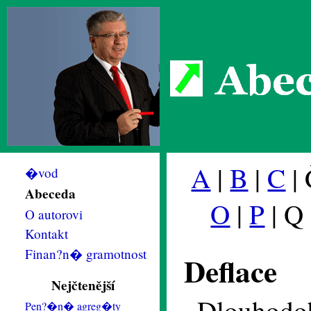
Abec
A
|
B
|
C
| 
�vod
Abeceda
O
|
P
| Q
O autorovi
Kontakt
Finan?n� gramotnost
Deflace
Nejčtenější
Dlouhodob
Pen?�n� agreg�ty