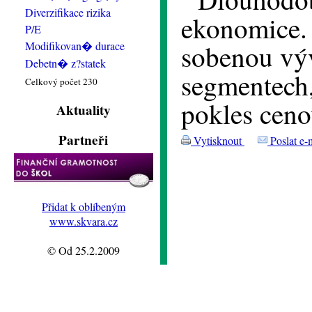
Diverzifikace rizika
ekonomice. 
P/E
Modifikovan� durace
sobenou vý
Debetn� z?statek
segmentech,
Celkový počet 230
pokles ceno
Aktuality
Partneři
Vytisknout
Poslat e-
Přidat k oblíbeným
www.skvara.cz
© Od 25.2.2009