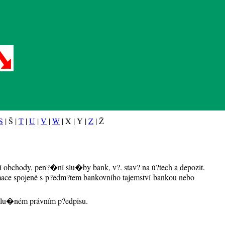
S
| Š |
T
|
U
|
V
|
W
| X | Y |
Z
| Ž
obchody, pen?�ní slu�by bank, v?. stav? na ú?tech a depozit.
rmace spojené s p?edm?tem bankovního tajemství
bankou nebo
?íslu�ném právním p?edpisu.