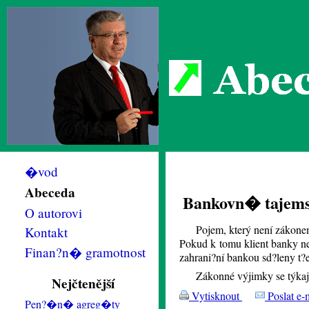
Abec
�vod
Abeceda
Bankovn� tajem
O autorovi
Pojem, který není zákone
Kontakt
Pokud k tomu klient banky n
Finan?n� gramotnost
zahrani?ní bankou sd?leny t?
Zákonné výjimky se týkaj
Nejčtenější
Vytisknout
Poslat e-
Pen?�n� agreg�ty