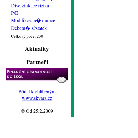
Diverzifikace rizika
P/E
Modifikovan� durace
Debetn� z?statek
Celkový počet 230
Aktuality
Partneři
Přidat k oblíbeným
www.skvara.cz
© Od 25.2.2009