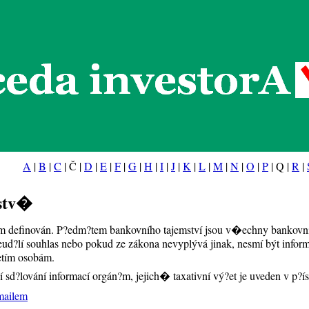
eda investorA
A
|
B
|
C
| Č |
D
|
E
|
F
|
G
|
H
|
I
|
J
|
K
|
L
|
M
|
N
|
O
|
P
| Q |
R
|
stv�
m definován. P?edm?tem bankovního tajemství jsou v�echny bankovní 
eud?lí souhlas nebo pokud ze zákona nevyplývá jinak, nesmí být info
etím osobám.
í sd?lování informací orgán?m, jejich� taxativní vý?et je uveden v p
mailem