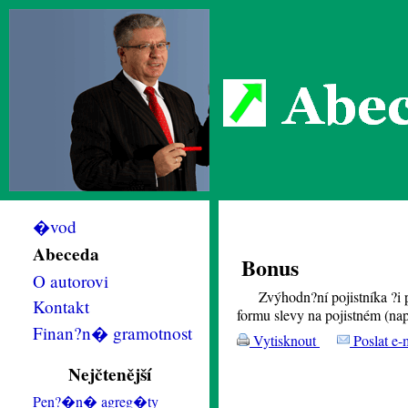
Abec
�vod
Abeceda
Bonus
O autorovi
Zvýhodn?ní pojistníka ?i 
Kontakt
formu slevy na pojistném (na
Finan?n� gramotnost
Vytisknout
Poslat e-
Nejčtenější
Pen?�n� agreg�ty