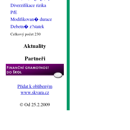
Diverzifikace rizika
P/E
Modifikovan� durace
Debetn� z?statek
Celkový počet 230
Aktuality
Partneři
Přidat k oblíbeným
www.skvara.cz
© Od 25.2.2009