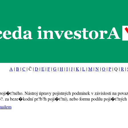
eda investorA
A
|
B
|
C
| Č |
D
|
E
|
F
|
G
|
H
|
I
|
J
|
K
|
L
|
M
|
N
|
O
|
P
| Q |
R
|
poji�t?ného. Nástroj úpravy pojistných podmínek v závislosti na pova
p?. za beze�kodní pr?b?h poji�t?ní), nebo formu podílu poji�t?ných 
mailem