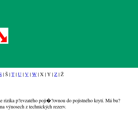
S
| Š |
T
|
U
|
V
|
W
| X | Y |
Z
| Ž
ze rizika p?evzatého poji�?ovnou do pojistného krytí. Má bu?
na výnosech z technických rezerv.