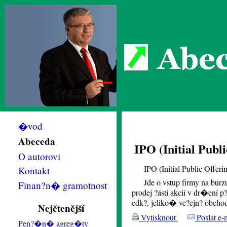
Abec
�vod
Abeceda
IPO (Initial Publi
O autorovi
IPO (Initial Public Offer
Kontakt
Jde o vstup firmy na bur
Finan?n� gramotnost
prodej ?ásti akcií v dr�ení p
edk?, jeliko� ve?ejn? obchod
Nejčtenější
Vytisknout
Poslat e-
Pen?�n� agreg�ty