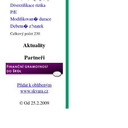
Diverzifikace rizika
P/E
Modifikovan� durace
Debetn� z?statek
Celkový počet 230
Aktuality
Partneři
Přidat k oblíbeným
www.skvara.cz
© Od 25.2.2009