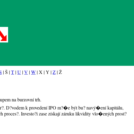
S
| Š |
T
|
U
|
V
|
W
| X | Y |
Z
| Ž
tupem na burzovní trh.
apír?. D?vodem k provedení IPO m?�e být bu? navý�ení kapitálu,
 proces?. Investo?i zase získají záruku likvidity vlo�ených prost?