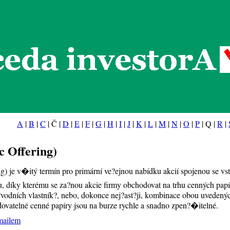
eda investorA
A
|
B
|
C
| Č |
D
|
E
|
F
|
G
|
H
|
I
|
J
|
K
|
L
|
M
|
N
|
O
|
P
| Q |
R
|
c Offering)
ing) je v�itý termín pro primární ve?ejnou nabídku akcií spojenou se vs
zu, díky kterému se za?nou akcie firmy obchodovat na trhu cenných p
?vodních vlastník?, nebo, dokonce nej?ast?ji, kombinace obou uvedených
ovatelné cenné papíry jsou na burze rychle a snadno zpen?�itelné.
mailem