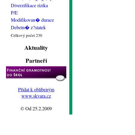
Diverzifikace rizika
P/E
Modifikovan� durace
Debetn� z?statek
Celkový počet 230
Aktuality
Partneři
Přidat k oblíbeným
www.skvara.cz
© Od 25.2.2009