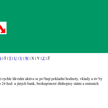
S
| Š |
T
|
U
|
V
|
W
| X | Y |
Z
| Ž
i rychle likvidní aktiva se po?ítají pokladní hodnoty, vklady a úv?ry
24 hod. u jiných bank, bezkupónové dluhopisy státní a emisních