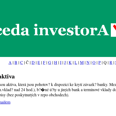
eda investorA
A
|
B
|
C
| Č |
D
|
E
|
F
|
G
|
H
|
I
|
J
|
K
|
L
|
M
|
N
|
O
|
P
| Q |
R
|
aktiva
sou aktiva, která jsou pohotov? k dispozici ke krytí závazk? banky. Mez
vklad? nad 24 hod.), b?�né ú?ty u jiných bank a termínové vklady do 
pisy (bez poskytnutých v repo obchodech).
mailem