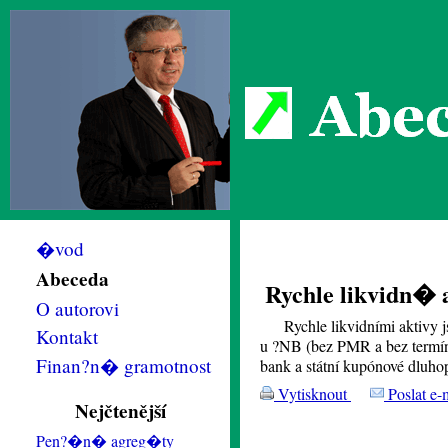
Abec
�vod
Abeceda
Rychle likvidn� 
O autorovi
Rychle likvidními aktivy j
Kontakt
u ?NB (bez PMR a bez termín.
Finan?n� gramotnost
bank a státní kupónové dluho
Vytisknout
Poslat e-
Nejčtenější
Pen?�n� agreg�ty