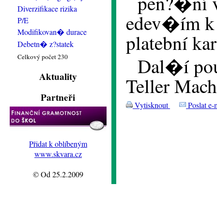
pen?�ní v
Diverzifikace rizika
edev�ím k 
P/E
Modifikovan� durace
platební ka
Debetn� z?statek
Celkový počet 230
Dal�í po
Aktuality
Teller Mach
Partneři
Vytisknout
Poslat e-
Přidat k oblíbeným
www.skvara.cz
© Od 25.2.2009