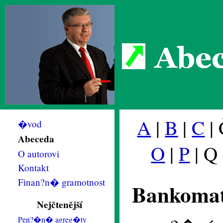
Abec
A
|
B
|
C
| 
�vod
Abeceda
O
|
P
| Q
O autorovi
Kontakt
Finan?n� gramotnost
Bankoma
Nejčtenější
Pen?�n� agreg�ty