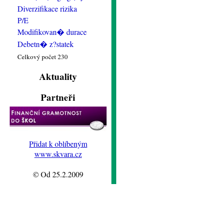
Diverzifikace rizika
P/E
Modifikovan� durace
Debetn� z?statek
Celkový počet 230
Aktuality
Partneři
Přidat k oblíbeným
www.skvara.cz
© Od 25.2.2009