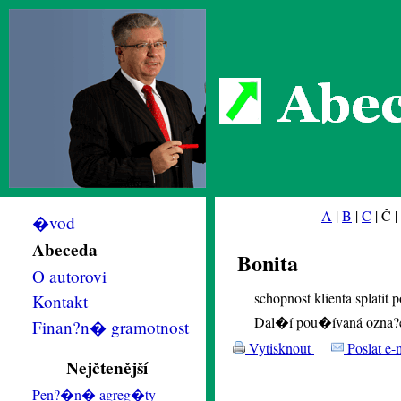
Abec
A
|
B
|
C
| Č |
�vod
Abeceda
Bonita
O autorovi
schopnost klienta splatit
Kontakt
Dal�í pou�ívaná ozna?en
Finan?n� gramotnost
Vytisknout
Poslat e-
Nejčtenější
Pen?�n� agreg�ty