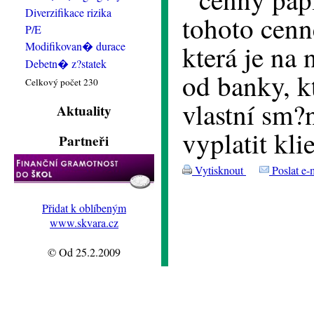
Diverzifikace rizika
tohoto cenn
P/E
Modifikovan� durace
která je na
Debetn� z?statek
od banky, kt
Celkový počet 230
vlastní sm?
Aktuality
vyplatit kli
Partneři
Vytisknout
Poslat e-
Přidat k oblíbeným
www.skvara.cz
© Od 25.2.2009