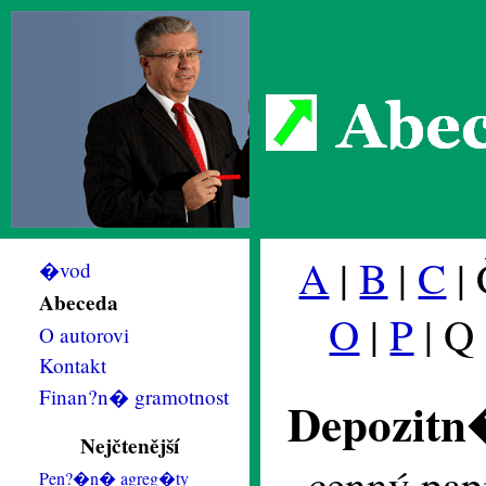
Abec
A
|
B
|
C
| 
�vod
Abeceda
O
|
P
| Q
O autorovi
Kontakt
Finan?n� gramotnost
Depozitn
Nejčtenější
cenný papí
Pen?�n� agreg�ty